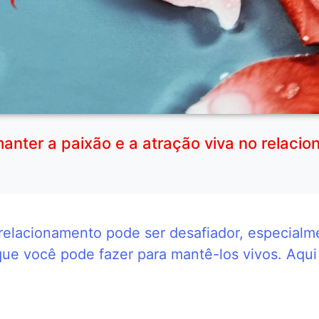
nter a paixão e a atração viva no relaci
 relacionamento pode ser desafiador, especialm
ue você pode fazer para mantê-los vivos. Aqui