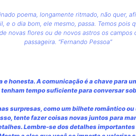
inado poema, longamente ritmado, não quer, afin
cil, e o dia bom, ele mesmo, passa. Temos poi
ar de novas flores ou de novos astros os campos 
passageira. “Fernando Pessoa”
 e honesta. A comunicação é a chave para u
s tenham tempo suficiente para conversar sob
as surpresas, como um bilhete romântico ou 
sso, tente fazer coisas novas juntos para ma
talhes. Lembre-se dos detalhes importantes 
Mostre a eles que você se importa e valoriza s