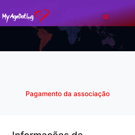
Bate Papo
Planos & Preços
Pagamento da associação