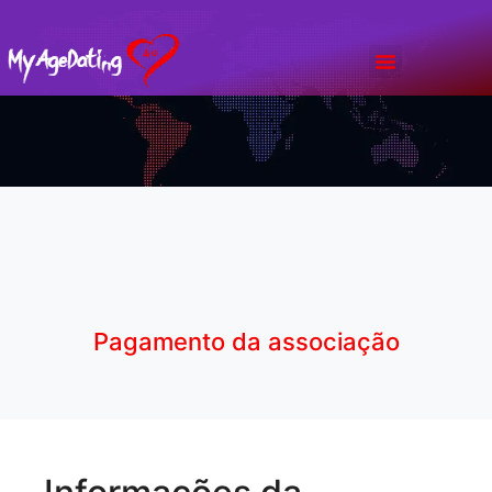
Bate Papo
Planos & Preços
Pagamento da associação