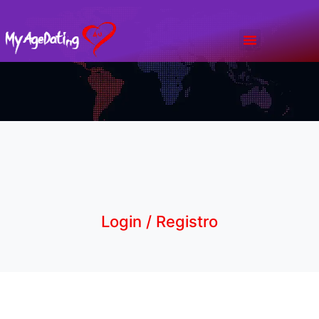
Bate Papo
Planos & Preços
Login / Registro