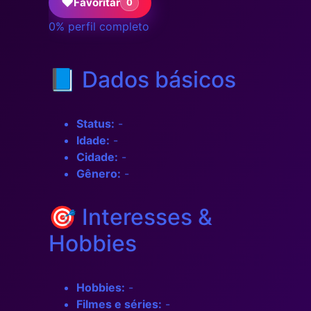
Favoritar
0
0% perfil completo
📘 Dados básicos
Status:
-
Idade:
-
Cidade:
-
Gênero:
-
🎯 Interesses &
Hobbies
Hobbies:
-
Filmes e séries:
-