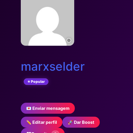
marxselder
Popular
💌 Enviar mensagem
✏️ Editar perfil
🚀 Dar Boost