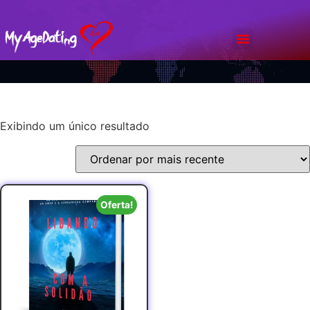
Bate Papo
Planos & Preços
Exibindo um único resultado
Oferta!