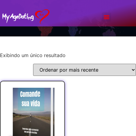
Bate Papo
Planos & Preços
Exibindo um único resultado