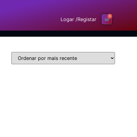
0
Logar /
Registar