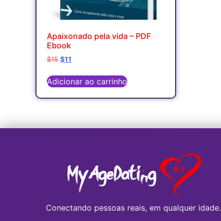
Apaixonado pela vida – PDF
Ebook
$
15
$
11
Adicionar ao carrinho
Conectando pessoas reais, em qualquer idade.