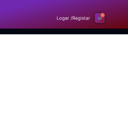
0
Logar /
Registar