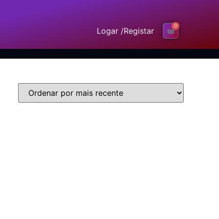
0
Logar /
Registar