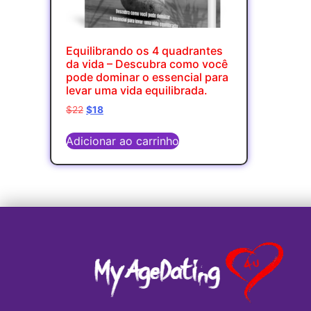
Equilibrando os 4 quadrantes
da vida – Descubra como você
pode dominar o essencial para
levar uma vida equilibrada.
$
22
$
18
Adicionar ao carrinho