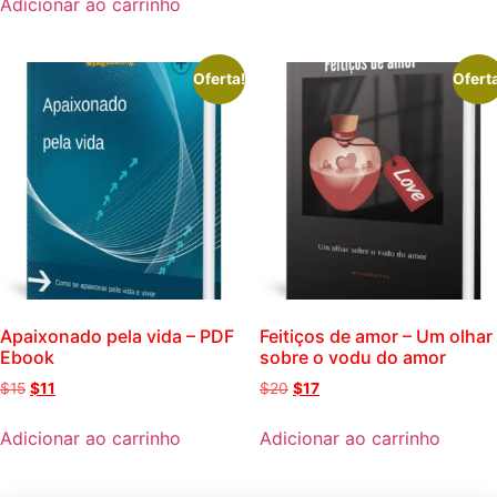
Adicionar ao carrinho
Oferta!
Ofert
Apaixonado pela vida – PDF
Feitiços de amor – Um olhar
Ebook
sobre o vodu do amor
$
15
$
11
$
20
$
17
Adicionar ao carrinho
Adicionar ao carrinho