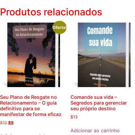
Produtos relacionados
Oferta!
Seu Plano de Resgate no
Comande sua vida –
Relacionamento – O guia
Segredos para gerenciar
definitivo para se
seu próprio destino
manifestar de forma eficaz
$
13
$
12
$
9
Adicionar ao carrinho