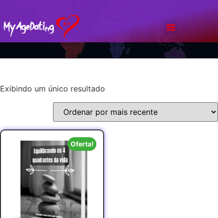
Bate Papo
Planos & Preços
Exibindo um único resultado
Oferta!