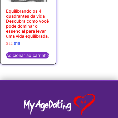
Equilibrando os 4
quadrantes da vida –
Descubra como você
pode dominar o
essencial para levar
uma vida equilibrada.
$
22
$
18
Adicionar ao carrinho